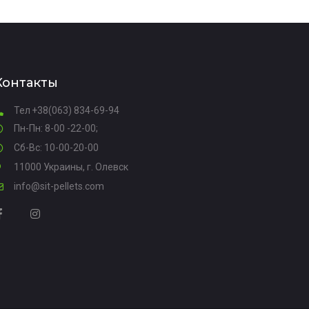
Контакты
Тел
+38(063) 834-69-94
Пн-Пн: 8-00 -22-00;
Сб-Вс: 10-00-20-00
11000 Украины, г. Олевск
info@sit-pellets.com