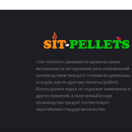
«Сит-пеллетс» занимается одним из самых
актуальных на сегодняшний день направлений 
производством твердого топлива из древесных
отходов, или по-другому пеллеты (pellets).
Используемое сырье не содержит химических и
других примесей, а получаемый в ходе
производства продукт соответствует
европейским стандартам качества.